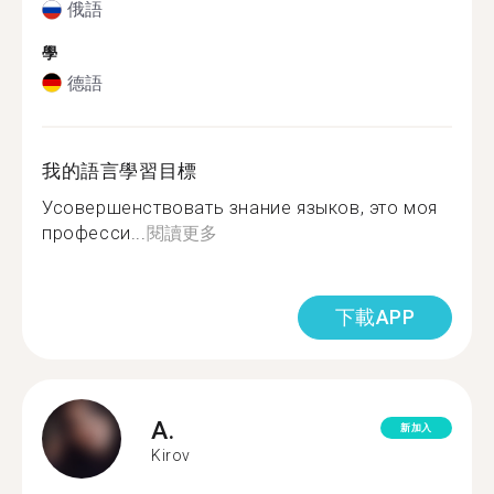
俄語
學
德語
我的語言學習目標
Усовершенствовать знание языков, это моя
професси...
閱讀更多
下載APP
A.
新加入
Kirov