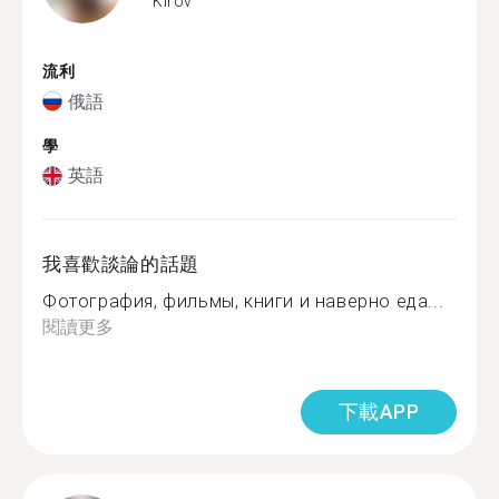
Kirov
流利
俄語
學
英語
我喜歡談論的話題
Фотография, фильмы, книги и наверно еда...
閱讀更多
下載APP