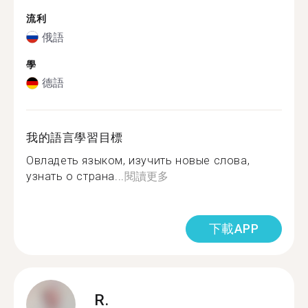
流利
俄語
學
德語
我的語言學習目標
Овладеть языком, изучить новые слова,
узнать о страна...
閱讀更多
下載APP
R.