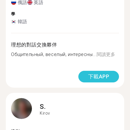
俄語
英語
學
韓語
理想的對話交換夥伴
Общительный, веселый, интересны...
閱讀更多
下載APP
S.
Kirov