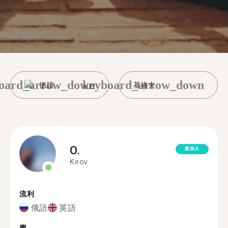
oard_arrow_down
keyboard_arrow_down
德語
基洛夫
O.
新加入
Kirov
流利
俄語
英語