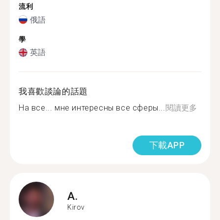
流利
俄語
學
英語
我喜歡談論的話題
На все... мне интересны все сферы...
閱讀更多
下載APP
A.
Kirov