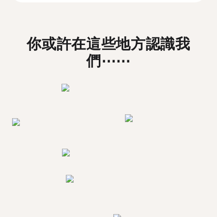
你或許在這些地方認識我
們⋯⋯