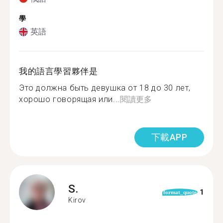
學
英語
我的語言學習夥伴是
Это должна быть девушка от 18 до 30 лет,
хорошо говорящая или...
閱讀更多
下載APP
S.
1
format_quote
Kirov