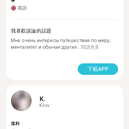
學
英語
我喜歡談論的話題
Мне очень интересы путешествия по миру,
менталитет и обычаи других...
閱讀更多
下載APP
K.
Kirov
流利