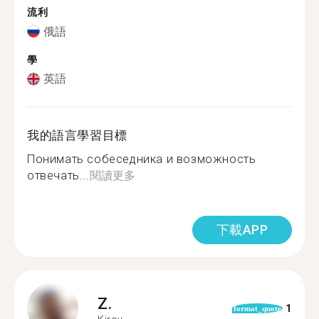
流利
俄語
學
英語
我的語言學習目標
Понимать собеседника и возможность
отвечать...
閱讀更多
下載APP
Z.
1
format_quote