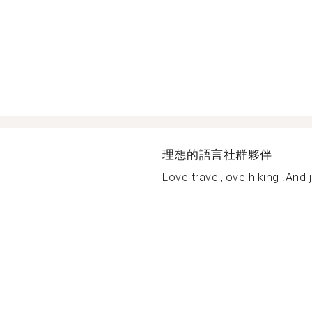
理想的語言社群夥伴
Love travel,love hiking .And j