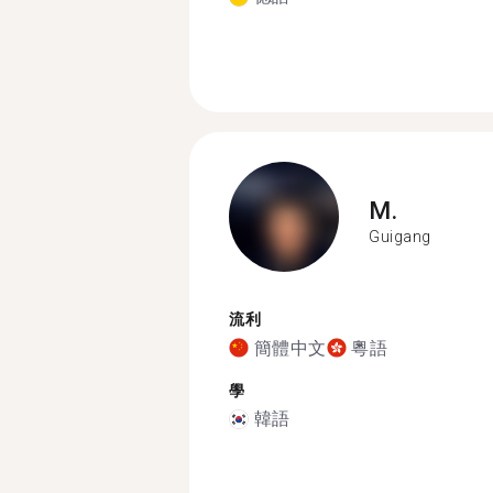
M.
Guigang
流利
簡體中文
粵語
學
韓語