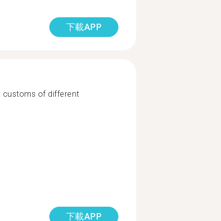
下載APP
 customs of different
下載APP