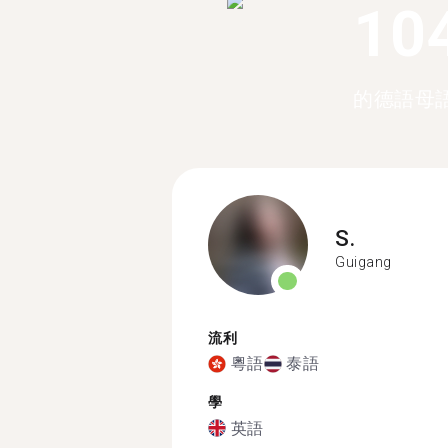
10
的德語母
S.
Guigang
流利
粵語
泰語
學
英語