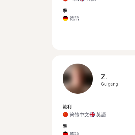
學
德語
Z.
Guigang
流利
簡體中文
英語
學
德語