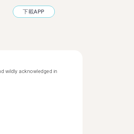
下載APP
nd wildly acknowledged in