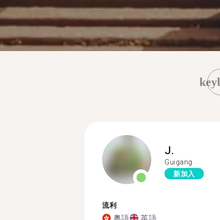
key
J.
Guigang
新加入
流利
粵語
英語