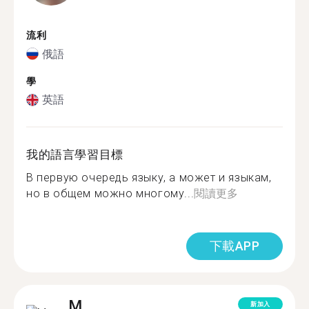
流利
俄語
學
英語
我的語言學習目標
В первую очередь языку, а может и языкам,
но в общем можно многому...
閱讀更多
下載APP
M.
新加入