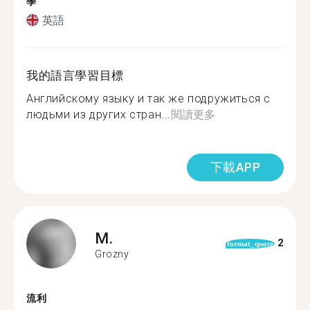
學
英語
我的語言學習目標
Английскому языку и так же подружиться с
людьми из других стран...
閱讀更多
下載APP
M.
2
format_quote
Grozny
流利