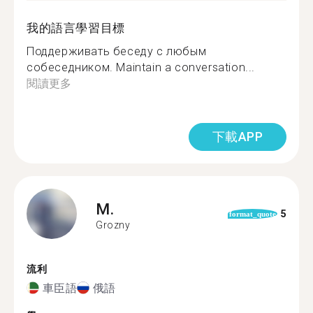
我的語言學習目標
Поддерживать беседу с любым
собеседником. Maintain a conversation...
閱讀更多
下載APP
M.
5
format_quote
Grozny
流利
車臣語
俄語