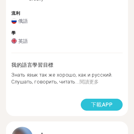
流利
俄語
學
英語
我的語言學習目標
Знать язык так же хорошо, как и русский.
Слушать, говорить, читать...
閱讀更多
下載APP