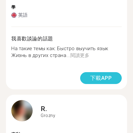
學
英語
我喜歡談論的話題
На такие темы как: Быстро выучить язык
Жизнь в других страна...
閱讀更多
下載APP
R.
Grozny