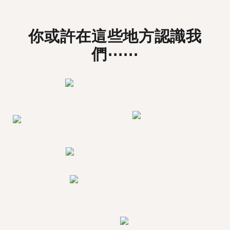
你或許在這些地方認識我
們⋯⋯