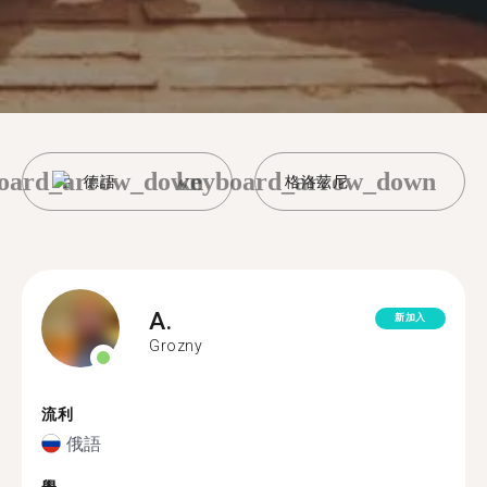
oard_arrow_down
keyboard_arrow_down
德語
格洛茲尼
A.
新加入
Grozny
流利
俄語