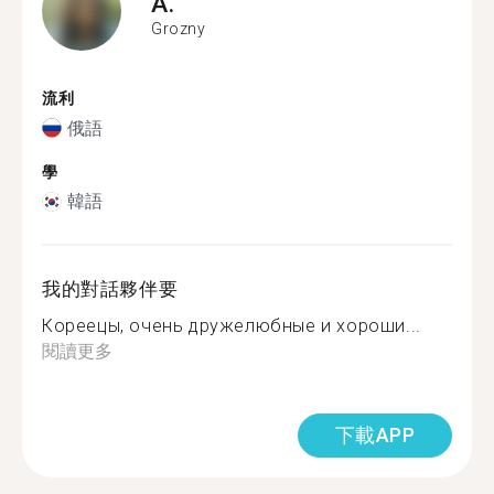
A.
Grozny
流利
俄語
學
韓語
我的對話夥伴要
Кореецы, очень дружелюбные и хороши...
閱讀更多
下載APP