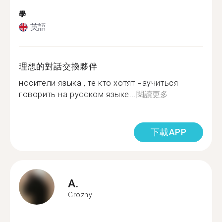
學
英語
理想的對話交換夥伴
носители языка , те кто хотят научиться
говорить на русском языке...
閱讀更多
下載APP
A.
Grozny