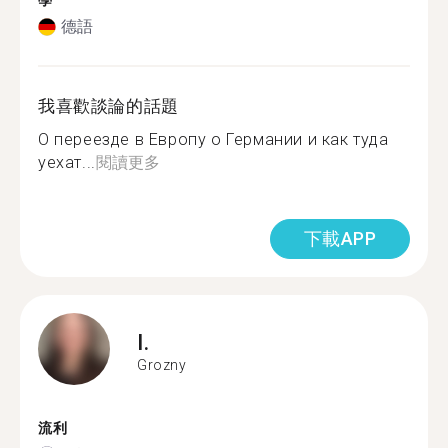
學
德語
我喜歡談論的話題
О переезде в Европу о Германии и как туда
уехат...
閱讀更多
下載APP
I.
Grozny
流利