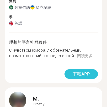
流利
阿拉伯語
烏克蘭語
學
英語
理想的語言社群夥伴
С чувством юмора, любознательный,
возможно гений в определенной...
閱讀更多
下載APP
M.
Grozny