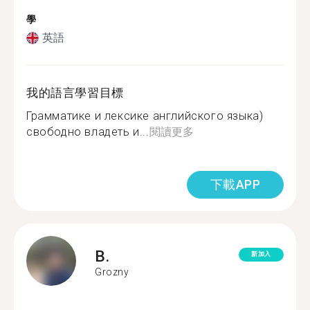
學
英語
我的語言學習目標
Грамматике и лексике английского языка)
свободно владеть и...
閱讀更多
下載APP
B.
新加入
Grozny