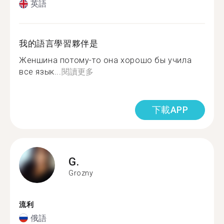
英語
我的語言學習夥伴是
Женшина потому-то она хорошо бы учила
все язык...
閱讀更多
下載APP
G.
Grozny
流利
俄語