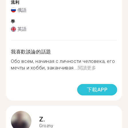
流利
俄語
學
英語
我喜歡談論的話題
Обо всем, начиная с личности человека, его
мечты и хобби, заканчивая...
閱讀更多
下載APP
Z.
Grozny