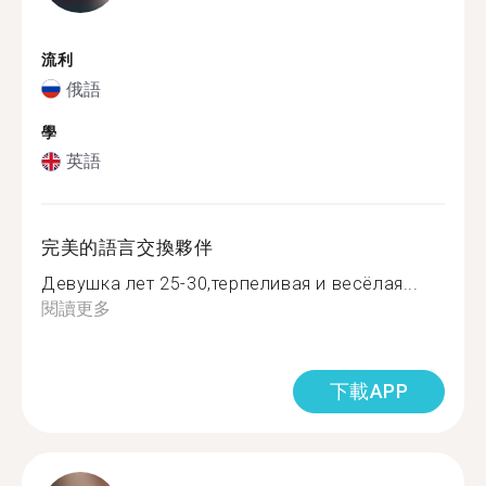
流利
俄語
學
英語
完美的語言交換夥伴
Девушка лет 25-30,терпеливая и весёлая...
閱讀更多
下載APP