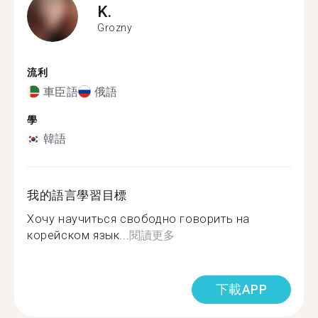
K.
Grozny
流利
車臣語
俄語
學
韓語
我的語言學習目標
Хочу научиться свободно говорить на
корейском язык...
閱讀更多
下載APP