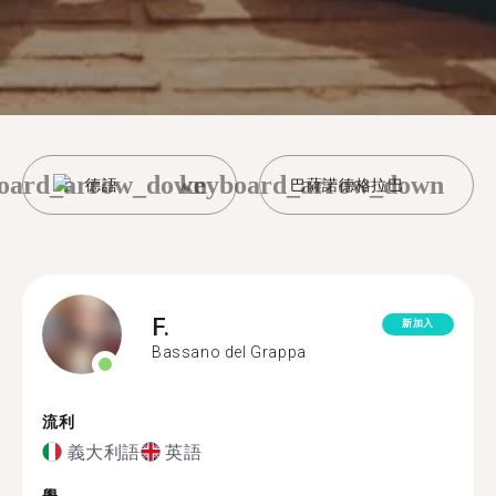
oard_arrow_down
keyboard_arrow_down
德語
巴薩諾德格拉巴
F.
新加入
Bassano del Grappa
流利
義大利語
英語