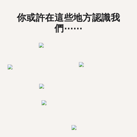
你或許在這些地方認識我
們⋯⋯