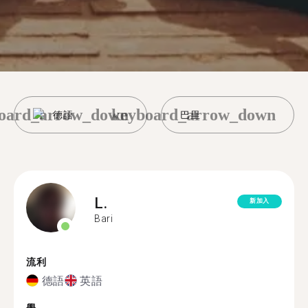
oard_arrow_down
keyboard_arrow_down
德語
巴里
L.
新加入
Bari
流利
德語
英語