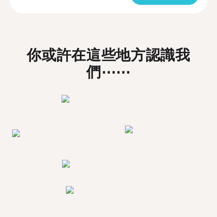
你或許在這些地方認識我
們⋯⋯