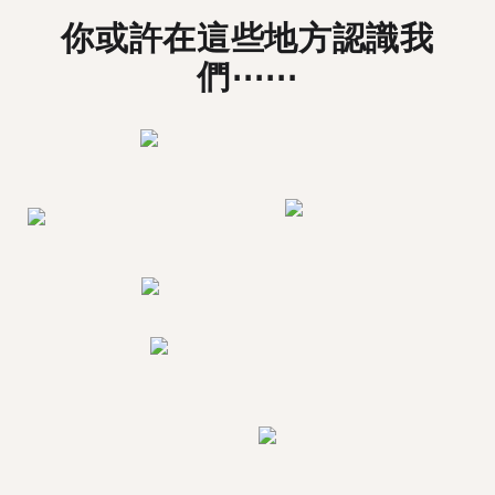
你或許在這些地方認識我
們⋯⋯