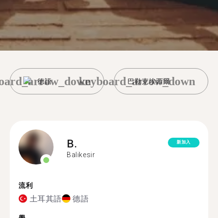
oard_arrow_down
keyboard_arrow_down
德語
巴勒克埃西爾
B.
新加入
Balikesir
流利
土耳其語
德語