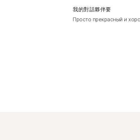
我的對話夥伴要
Просто прекрасный и хоро