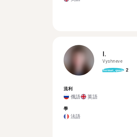
I.
Vyshneve
2
format_quote
流利
俄語
英語
學
法語