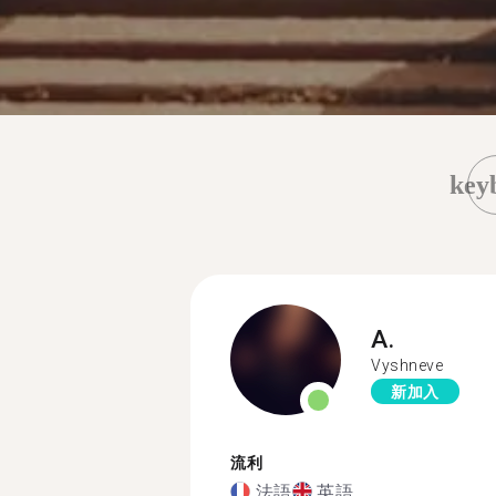
key
A.
Vyshneve
新加入
流利
法語
英語