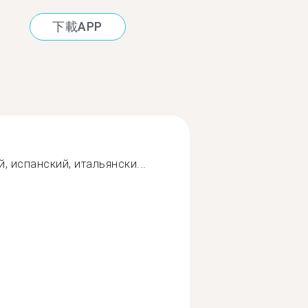
下載APP
, испанский, итальянски...