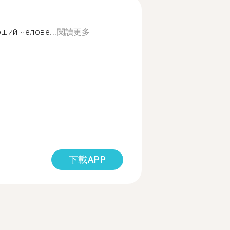
ший челове...
閱讀更多
下載APP