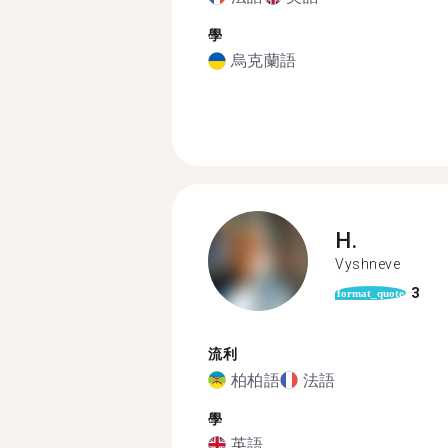
學
烏克蘭語
H.
Vyshneve
3
format_quote
流利
柏柏語
法語
學
英語