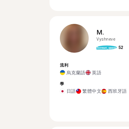
M.
Vyshneve
52
format_quote
流利
烏克蘭語
英語
學
日語
繁體中文
西班牙語