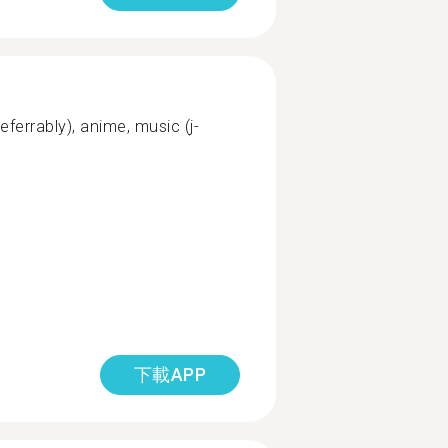
eferrably), anime, music (j-
下載APP