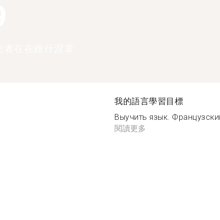
9
語者在在維什涅韋
我的語言學習目標
Выучить язык. Французский
閱讀更多