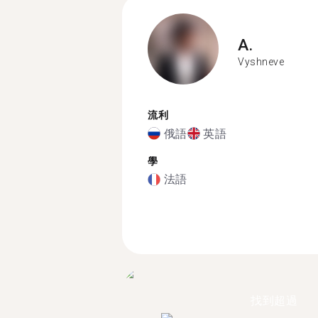
A.
Vyshneve
流利
俄語
英語
學
法語
找到超過