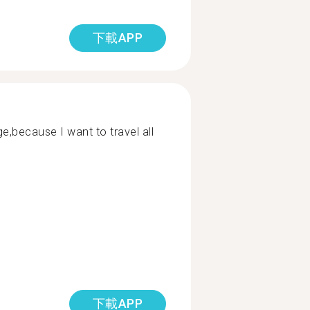
下載APP
e,because I want to travel all
下載APP