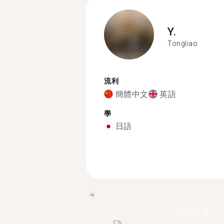
Y.
Tongliao
流利
簡體中文
英語
學
日語
找到超過