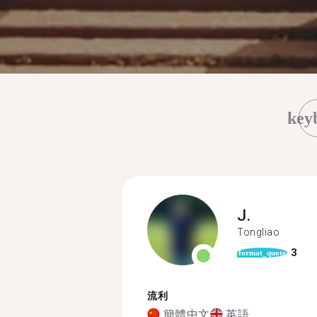
key
J.
Tongliao
3
format_quote
流利
簡體中文
英語