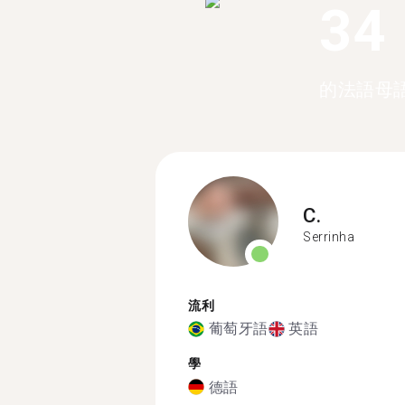
34
的法語母
C.
Serrinha
流利
葡萄牙語
英語
學
德語