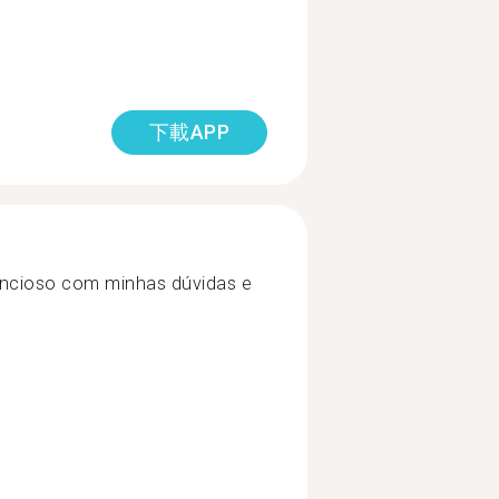
下載APP
tencioso com minhas dúvidas e