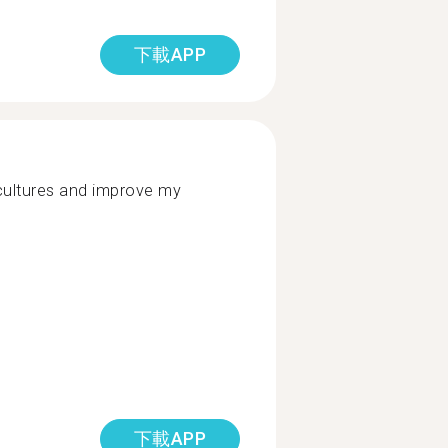
下載APP
cultures and improve my
下載APP