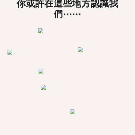
你或許在這些地方認識我
們⋯⋯