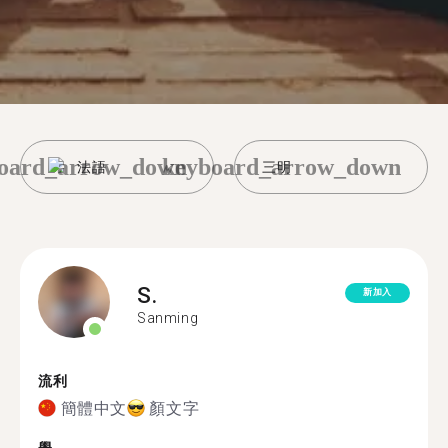
oard_arrow_down
keyboard_arrow_down
法語
三明
S.
新加入
Sanming
流利
簡體中文
顏文字