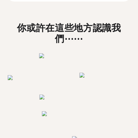
你或許在這些地方認識我
們⋯⋯