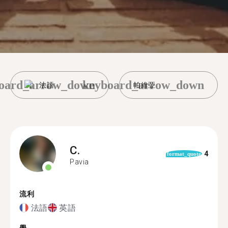
oard_arrow_down
keyboard_arrow_down
法語
帕維亞
C.
4
format_quote
Pavia
流利
法語
英語