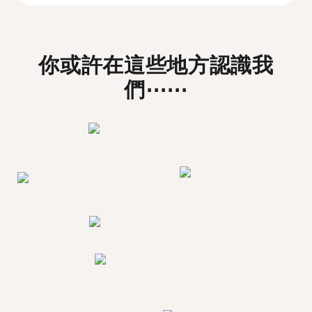
你或許在這些地方認識我
們⋯⋯