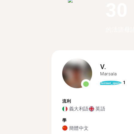
30
的法語母
V.
Marsala
1
format_quote
流利
義大利語
英語
學
簡體中文