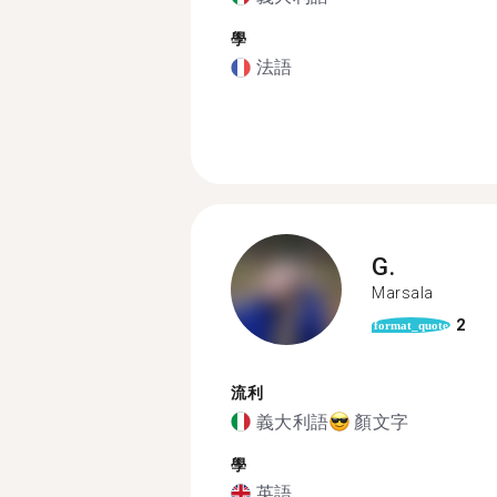
學
法語
G.
Marsala
2
format_quote
流利
義大利語
顏文字
學
英語