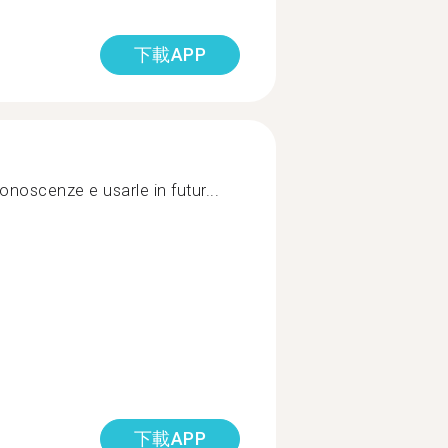
下載APP
onoscenze e usarle in futur...
下載APP