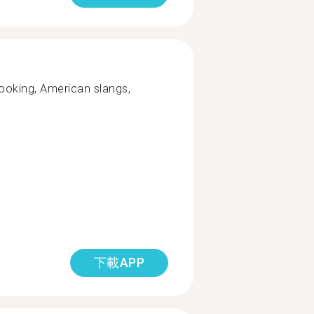
 cooking, American slangs,
下載APP