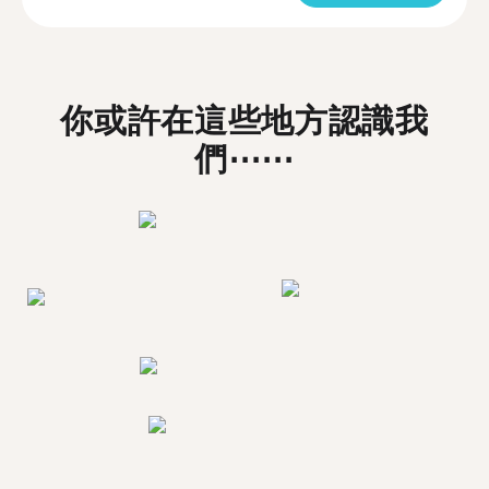
你或許在這些地方認識我
們⋯⋯