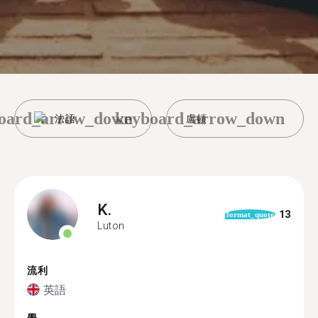
oard_arrow_down
keyboard_arrow_down
法語
盧頓
K.
13
format_quote
Luton
流利
英語