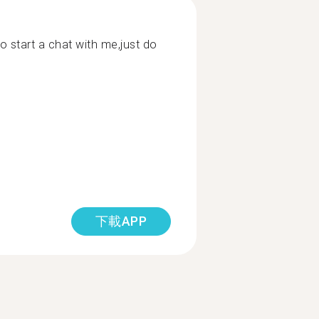
o start a chat with me,just do
下載APP