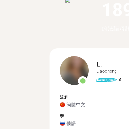
18
的法語母
L.
Liaocheng
8
format_quote
流利
簡體中文
學
俄語