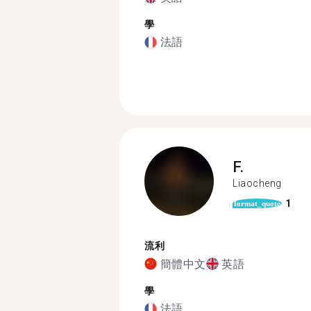
學
法語
F.
Liaocheng
1
format_quote
流利
簡體中文
英語
學
法語