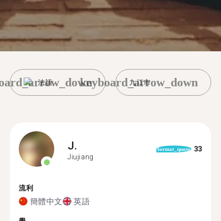
oard_arrow_down
keyboard_arrow_down
法語
九江市
J.
33
format_quote
Jiujiang
流利
簡體中文
英語