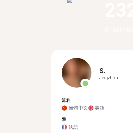
23
的法語母
S.
Jingzhou
流利
簡體中文
英語
學
法語