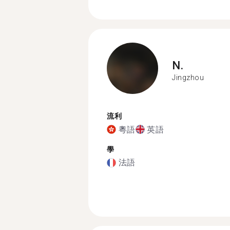
N.
Jingzhou
流利
粵語
英語
學
法語