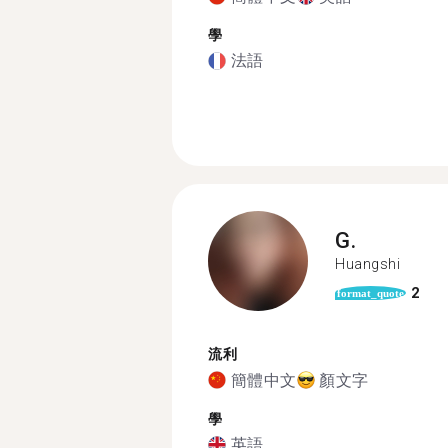
學
法語
G.
Huangshi
2
format_quote
流利
簡體中文
顏文字
學
英語