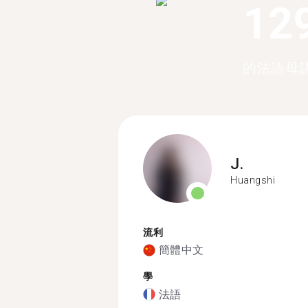
12
的法語母
J.
Huangshi
流利
簡體中文
學
法語