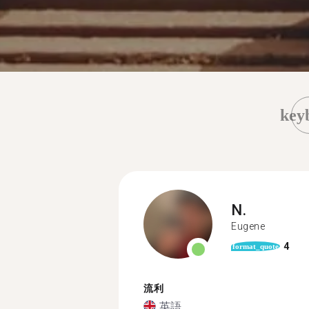
key
N.
Eugene
4
format_quote
流利
英語