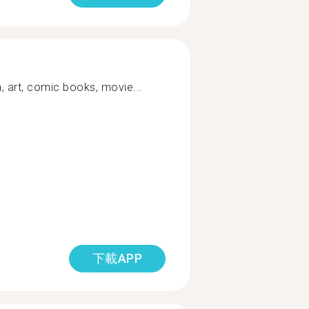
 art, comic books, movie...
下載APP