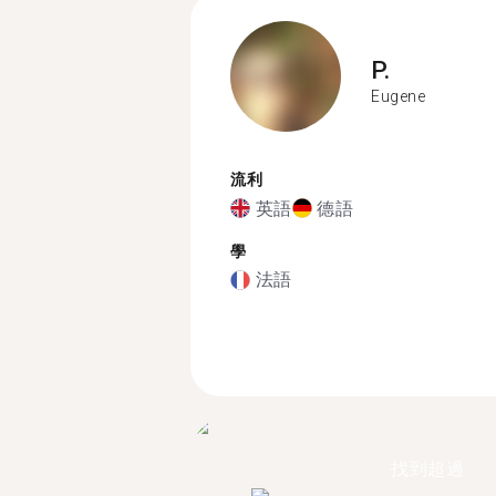
P.
Eugene
流利
英語
德語
學
法語
找到超過