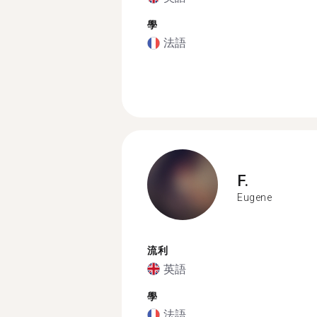
學
法語
F.
Eugene
流利
英語
學
法語