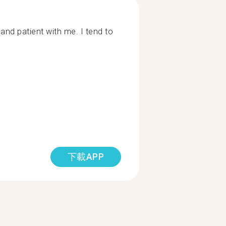
nd patient with me. I tend to
下載APP