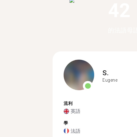
42
的法語母
S.
Eugene
流利
英語
學
法語