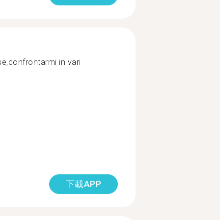
se,confrontarmi in vari
下載APP