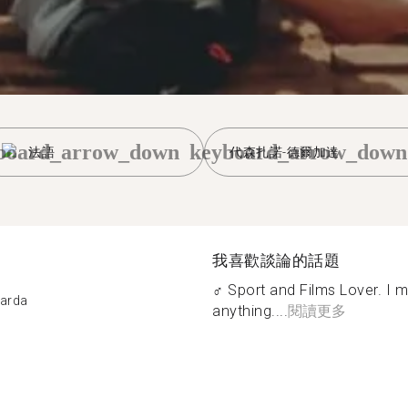
board_arrow_down
keyboard_arrow_down
法語
代森扎諾-德爾加達
我喜歡談論的話題
‍♂️ Sport and Films Lover. I 
Garda
anything....
閱讀更多