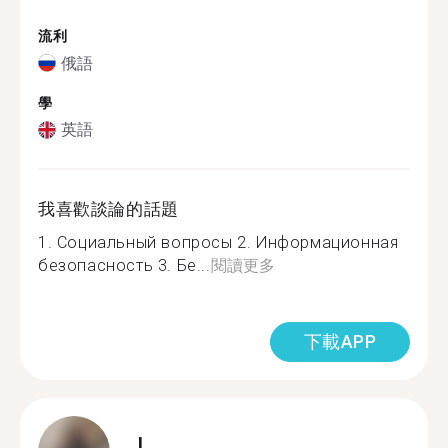
流利
俄語
學
英語
我喜歡談論的話題
1. Социальный вопросы 2. Информационная
безопасность 3. Бе...
閱讀更多
下載APP
L.