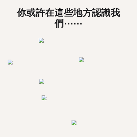
你或許在這些地方認識我
們⋯⋯