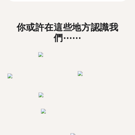
你或許在這些地方認識我
們⋯⋯