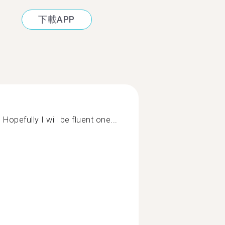
下載APP
 Hopefully I will be fluent one...