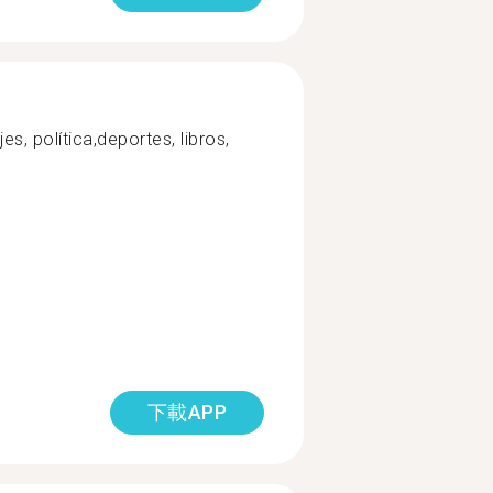
es, política,deportes, libros,
下載APP