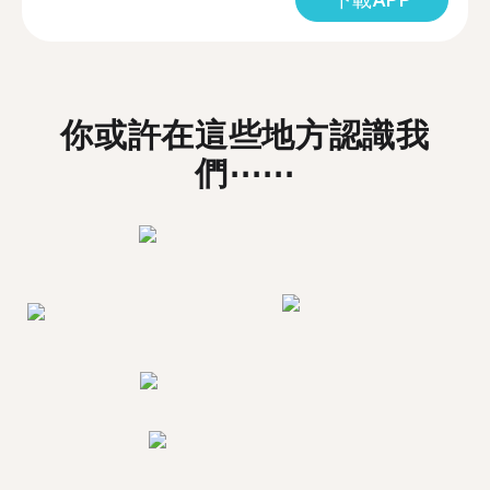
你或許在這些地方認識我
們⋯⋯