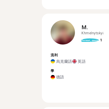
M.
Khmelnytskyi
1
format_quote
流利
烏克蘭語
英語
學
德語