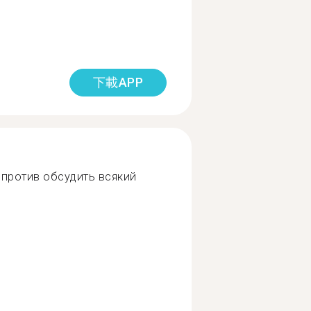
下載APP
 против обсудить всякий