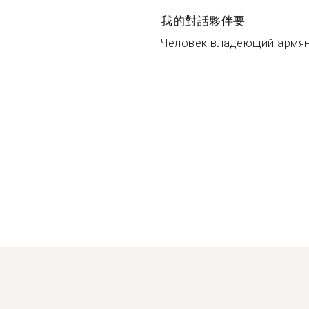
我的對話夥伴要
Человек владеющий армянс