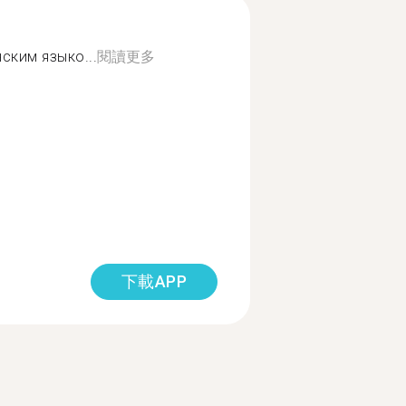
ким языко...
閱讀更多
下載APP