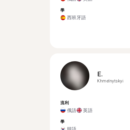
學
西班牙語
E.
Khmelnytskyi
流利
俄語
英語
學
韓語