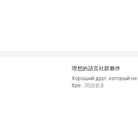
理想的語言社群夥伴
Хороший друг, который не
бре...
閱讀更多