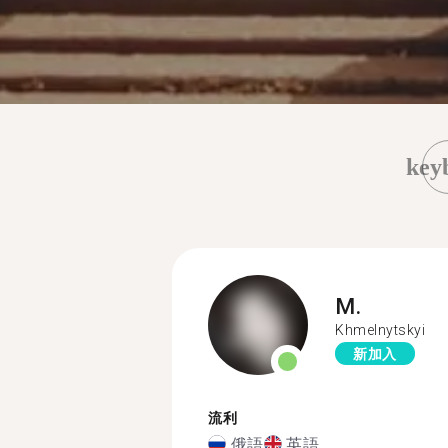
key
M.
Khmelnytskyi
新加入
流利
俄語
英語