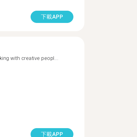
下載APP
king with creative peopl...
下載APP