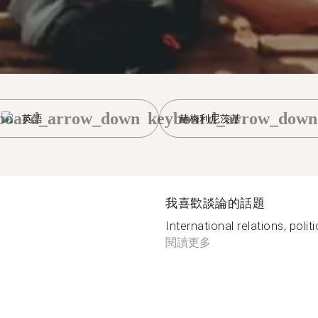
board_arrow_down
keyboard_arrow_down
英語
赫梅利尼茨基
我喜歡談論的話題
International relations, polit
閱讀更多