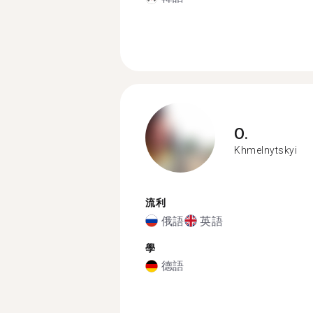
O.
Khmelnytskyi
流利
俄語
英語
學
德語