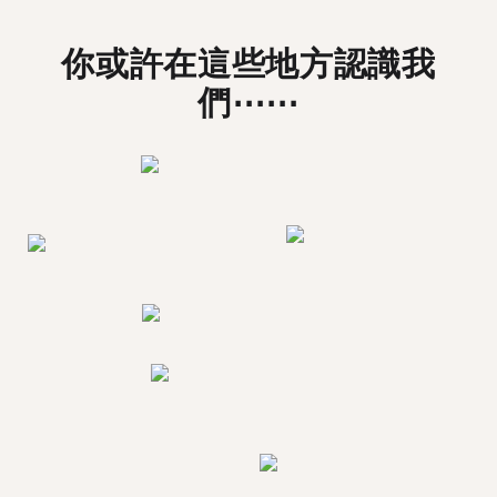
你或許在這些地方認識我
們⋯⋯