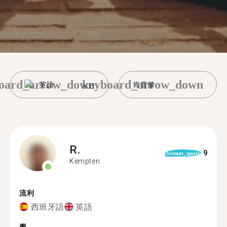
oard_arrow_down
keyboard_arrow_down
英語
肯普滕
R.
9
format_quote
Kempten
流利
西班牙語
英語