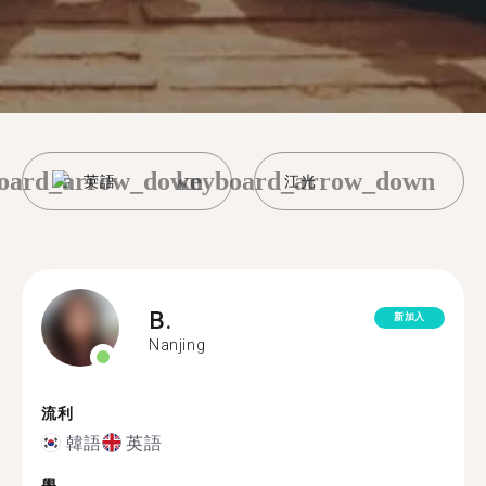
oard_arrow_down
keyboard_arrow_down
英語
江光
B.
新加入
Nanjing
流利
韓語
英語