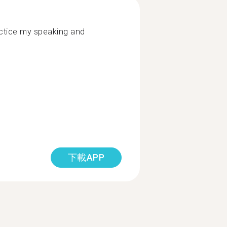
ractice my speaking and
下載APP