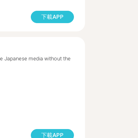
下載APP
me Japanese media without the
下載APP