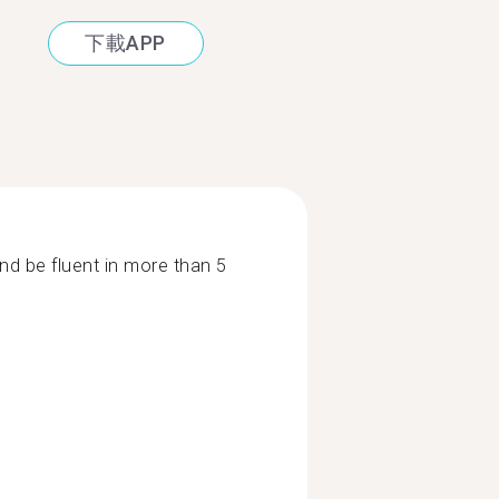
下載APP
d be fluent in more than 5