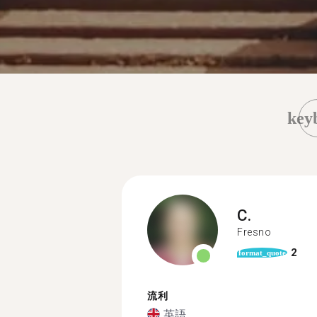
key
C.
Fresno
2
format_quote
流利
英語