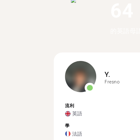
64
的英語母
Y.
Fresno
流利
英語
學
法語