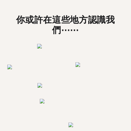
你或許在這些地方認識我
們⋯⋯