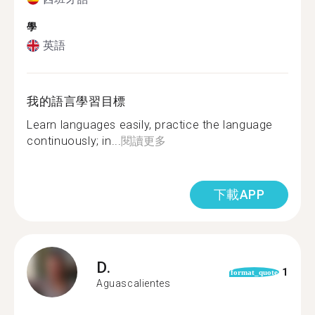
學
英語
我的語言學習目標
Learn languages easily, practice the language
continuously; in...
閱讀更多
下載APP
D.
1
format_quote
Aguascalientes