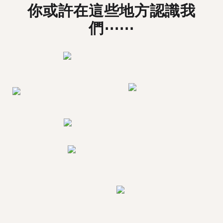
你或許在這些地方認識我
們⋯⋯