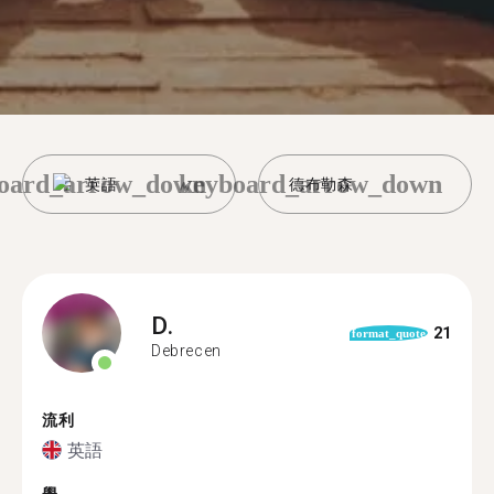
oard_arrow_down
keyboard_arrow_down
英語
德布勒森
D.
21
format_quote
Debrecen
流利
英語