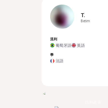
T.
Betim
流利
葡萄牙語
英語
學
法語
找到超過