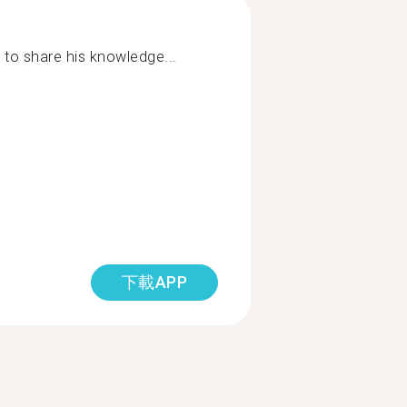
nd to share his knowledge...
下載APP