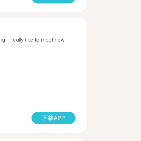
ng. I really like to meet new
下載APP