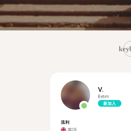
key
V.
Betim
新加入
流利
英語