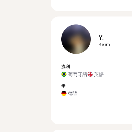
Y.
Betim
流利
葡萄牙語
英語
學
德語