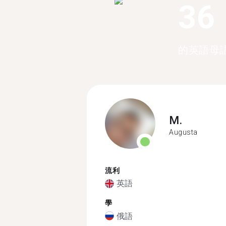
36
的英語母
M.
Augusta
流利
英語
學
俄語