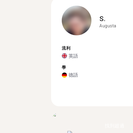
S.
Augusta
流利
英語
學
德語
找到超過