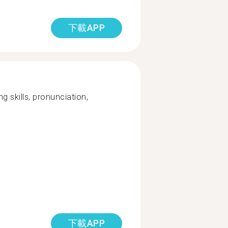
下載APP
g skills, pronunciation,
下載APP