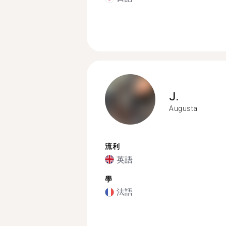
J.
Augusta
流利
英語
學
法語