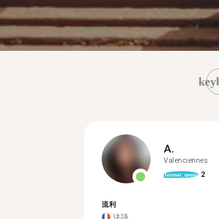
key
A.
Valenciennes
2
format_quote
流利
法語