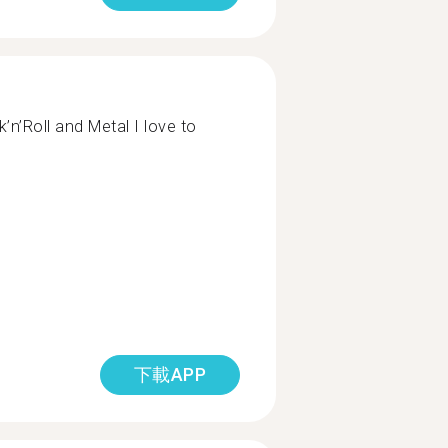
k’n’Roll and Metal I love to
下載APP