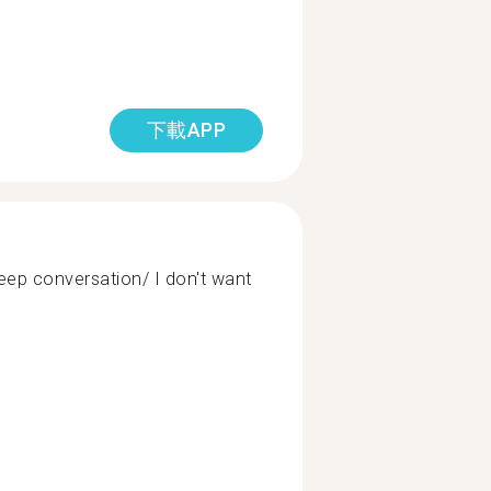
下載APP
ep conversation/ I don't want