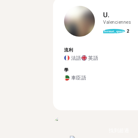
U.
Valenciennes
2
format_quote
流利
法語
英語
學
車臣語
找到超過