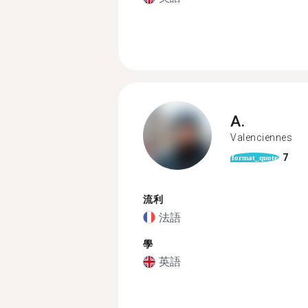
A.
Valenciennes
7
format_quote
流利
法語
學
英語