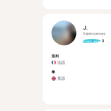
J.
Valenciennes
3
format_quote
流利
法語
學
英語