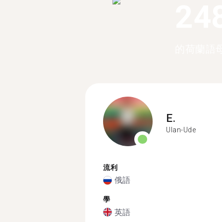
24
的荷蘭語
E.
Ulan-Ude
流利
俄語
學
英語