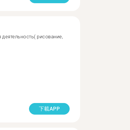
я деятельность( рисование,
下載APP