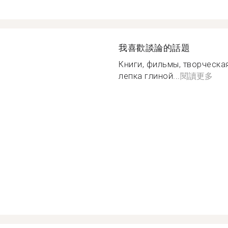
我喜歡談論的話題
Книги, фильмы, творческа
лепка глиной...
閱讀更多