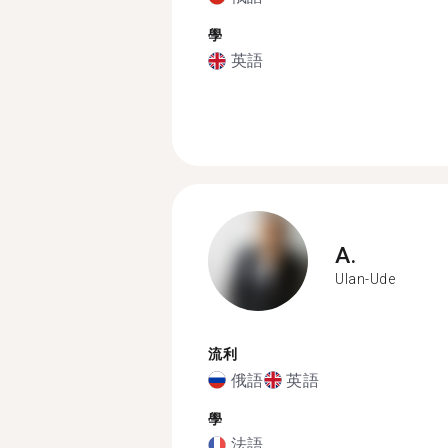
學
英語
A.
Ulan-Ude
流利
俄語
英語
學
法語