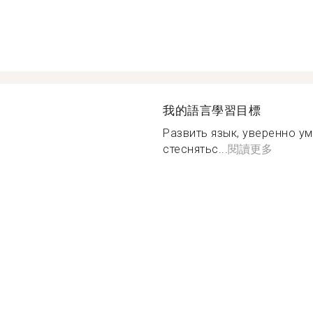
我的語言學習目標
Развить язык, уверенно ум
стеснятьс...
閱讀更多