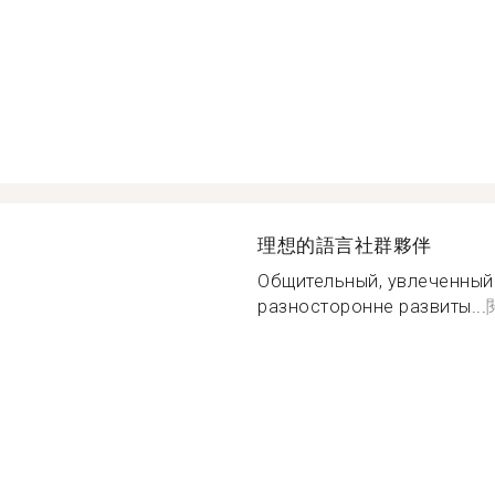
理想的語言社群夥伴
Общительный, увлеченный
разносторонне развиты...