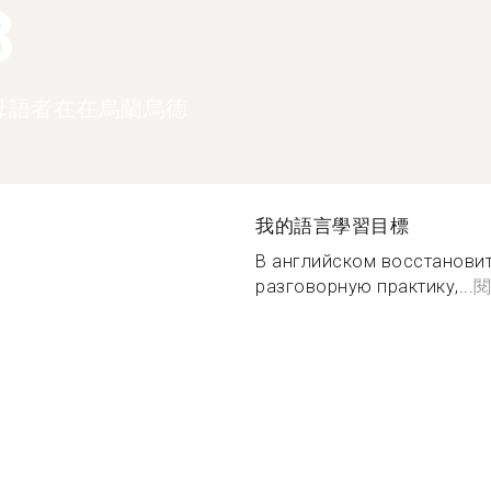
8
母語者在在烏蘭烏德
我的語言學習目標
В английском восстановит
разговорную практику,...
閱