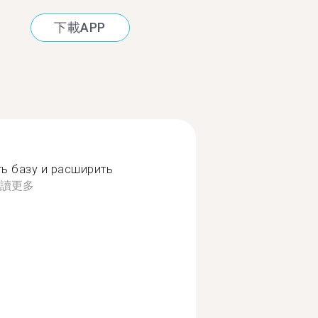
下載APP
ь базу и расширить
讀更多