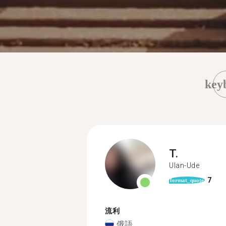
key
T.
Ulan-Ude
7
format_quote
流利
俄語