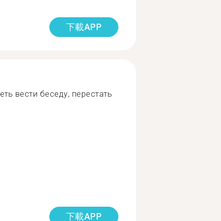
下載APP
еть вести беседу, перестать
下載APP