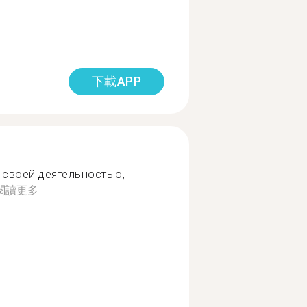
下載APP
 своей деятельностью,
閱讀更多