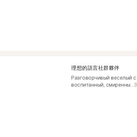
理想的語言社群夥伴
Разговорчивый веселый с
воспитанный, смиренны...