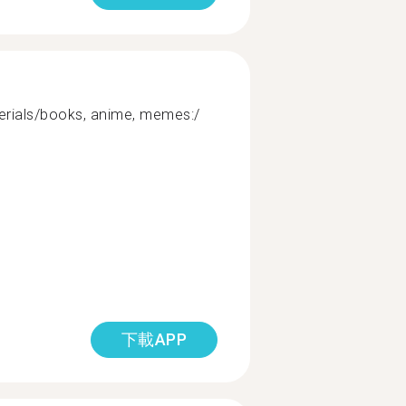
serials/books, anime, memes:/
下載APP