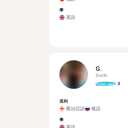
學
英語
G.
Sochi
3
format_quote
流利
喬治亞語
俄語
學
英語