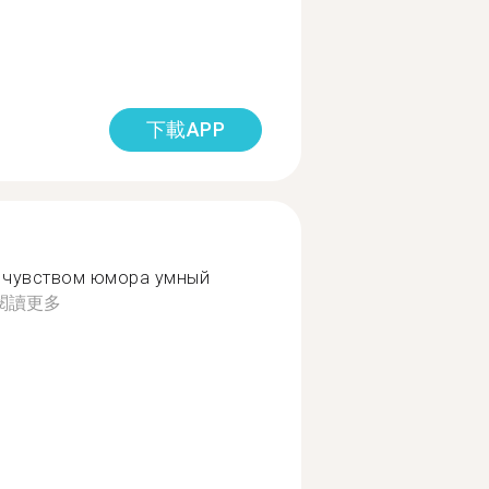
下載APP
 чувством юмора умный
閱讀更多