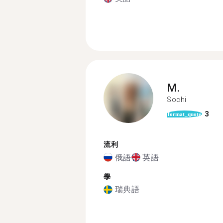
M.
Sochi
3
format_quote
流利
俄語
英語
學
瑞典語