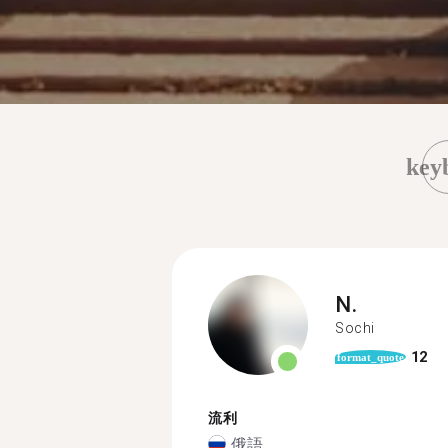
key
N.
Sochi
12
format_quote
流利
俄語