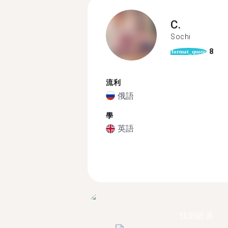
C.
Sochi
8
format_quote
流利
俄語
學
英語
找到超過