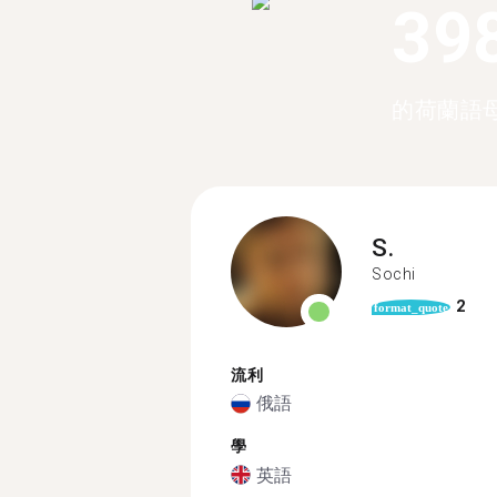
39
的荷蘭語
S.
Sochi
2
format_quote
流利
俄語
學
英語