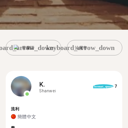
oard_arrow_down
keyboard_arrow_down
荷蘭語
汕尾市
K.
7
format_quote
Shanwei
流利
簡體中文