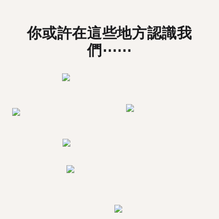
你或許在這些地方認識我
們⋯⋯