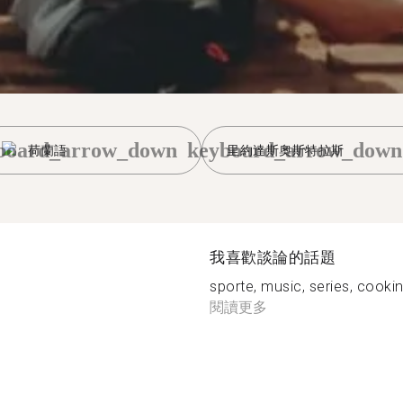
board_arrow_down
keyboard_arrow_down
荷蘭語
里約達斯奧斯特拉斯
我喜歡談論的話題
sporte, music, series, cookin
閱讀更多