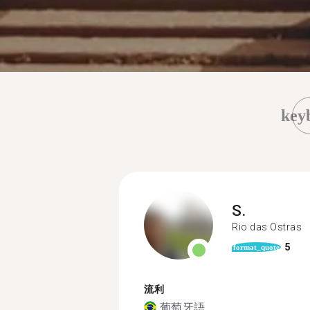
key
S.
Rio das Ostras
5
format_quote
流利
葡萄牙語