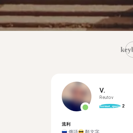
key
V.
Reutov
2
format_quote
流利
俄語
顏文字