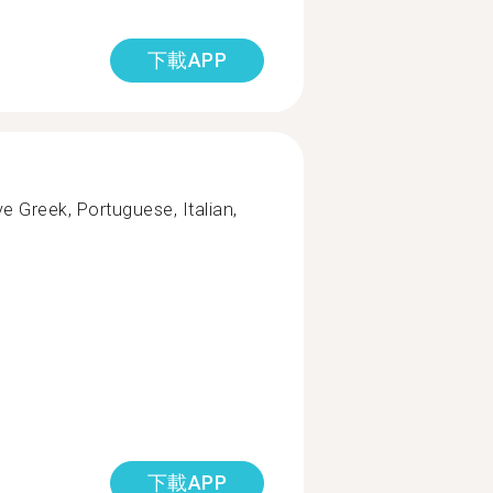
下載APP
 Greek, Portuguese, Italian,
下載APP