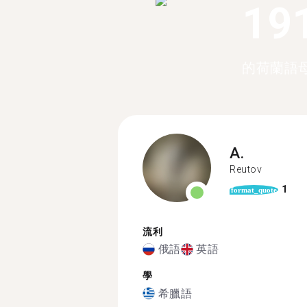
19
的荷蘭語
A.
Reutov
1
format_quote
流利
俄語
英語
學
希臘語