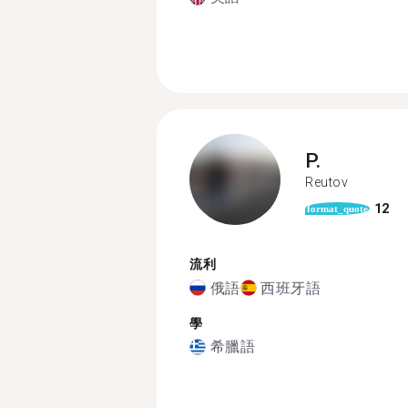
P.
Reutov
12
format_quote
流利
俄語
西班牙語
學
希臘語