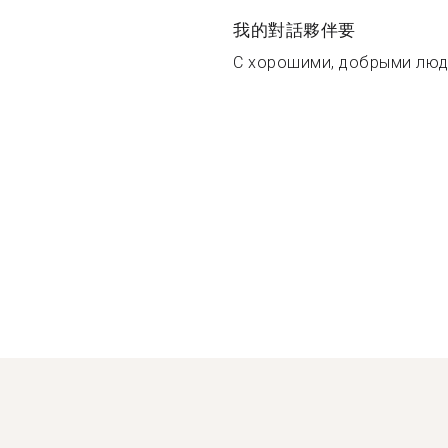
我的對話夥伴要
С хорошими, добрыми людь