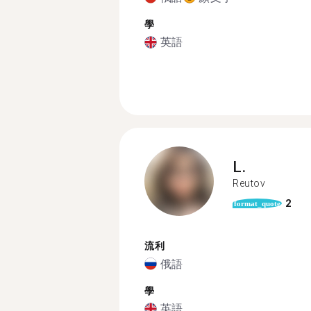
學
英語
L.
Reutov
2
format_quote
流利
俄語
學
英語