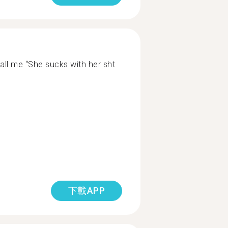
all me “She sucks with her sht
下載APP