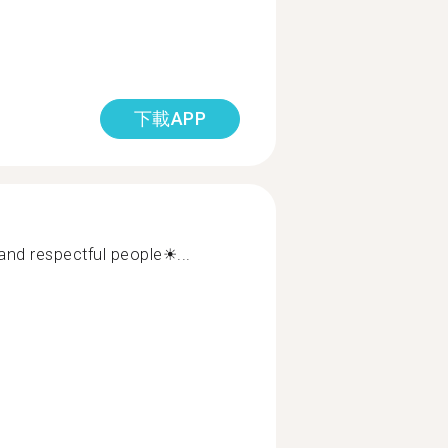
下載APP
and respectful people☀...