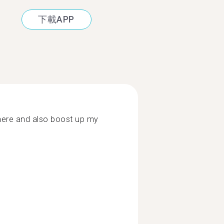
下載APP
here and also boost up my