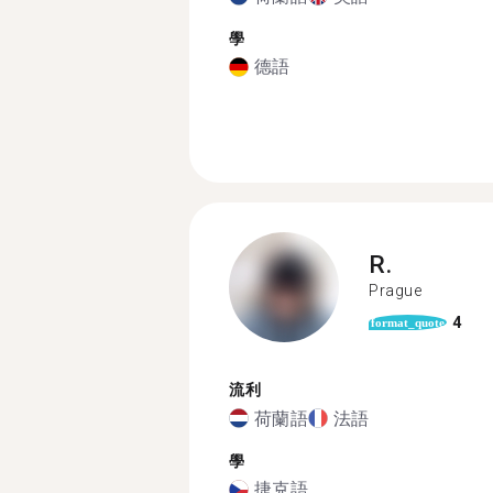
學
德語
R.
Prague
4
format_quote
流利
荷蘭語
法語
學
捷克語