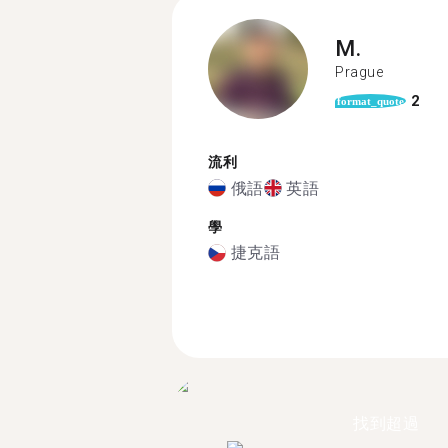
M.
Prague
2
format_quote
流利
俄語
英語
學
捷克語
找到超過