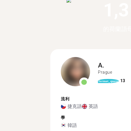
1,
的荷蘭語
A.
Prague
13
format_quote
流利
捷克語
英語
學
韓語