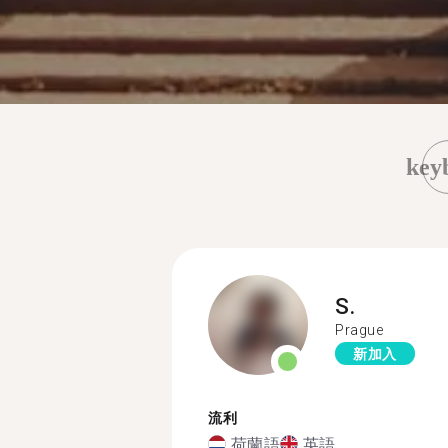
key
S.
Prague
新加入
流利
荷蘭語
英語