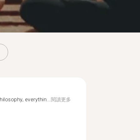
 philosophy, everythin...
閱讀更多