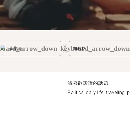
board_arrow_down
keyboard_arrow_down
荷蘭語
布拉格
我喜歡談論的話題
Politics, daily life, traveling,