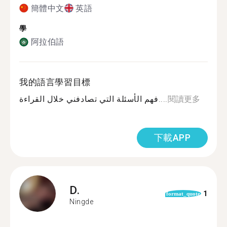
簡體中文
英語
學
阿拉伯語
我的語言學習目標
فهم الأسئلة التي تصادفني خلال القراءة....
閱讀更多
下載APP
D.
1
format_quote
Ningde