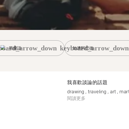
board_arrow_down
keyboard_arrow_down
荷蘭語
加濟阿巴德
我喜歡談論的話題
drawing , traveling , art , mart
閱讀更多