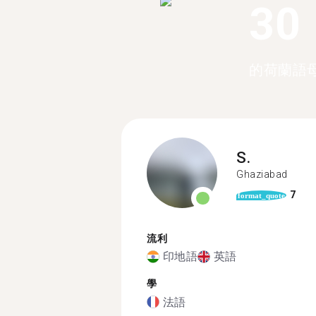
30
的荷蘭語
S.
Ghaziabad
7
format_quote
流利
印地語
英語
學
法語