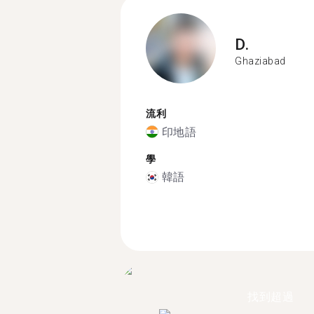
D.
Ghaziabad
流利
印地語
學
韓語
找到超過