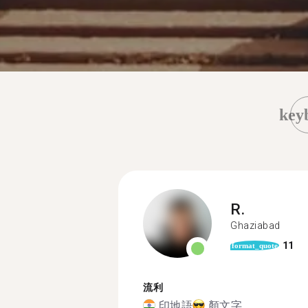
key
R.
Ghaziabad
11
format_quote
流利
印地語
顏文字