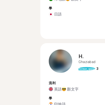
學
日語
H.
Ghaziabad
3
format_quote
流利
英語
顏文字
學
印地語