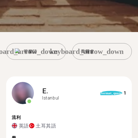
oard_arrow_down
keyboard_arrow_down
荷蘭語
喬爾盧
E.
1
format_quote
Istanbul
流利
英語
土耳其語