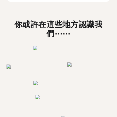
你或許在這些地方認識我
們⋯⋯