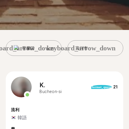
oard_arrow_down
keyboard_arrow_down
荷蘭語
富川市
K.
21
format_quote
Bucheon-si
流利
韓語