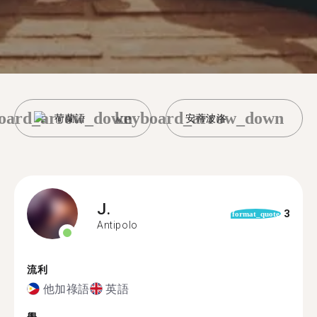
oard_arrow_down
keyboard_arrow_down
荷蘭語
安蒂波洛
J.
3
format_quote
Antipolo
流利
他加祿語
英語