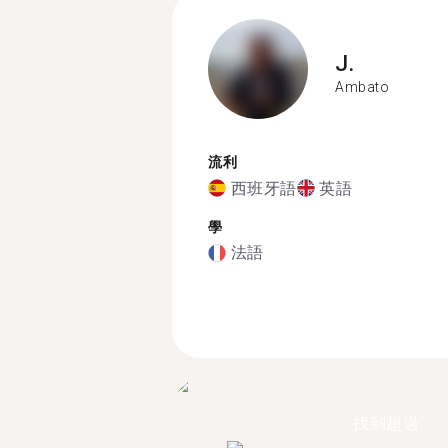
J.
Ambato
流利
西班牙語
英語
學
法語
找到超過