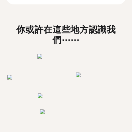
你或許在這些地方認識我
們⋯⋯