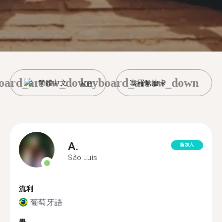
oard_arrow_down
keyboard_arrow_down
簡體中文
塞羅佩迪卡
A.
新加入
São Luís
流利
葡萄牙語