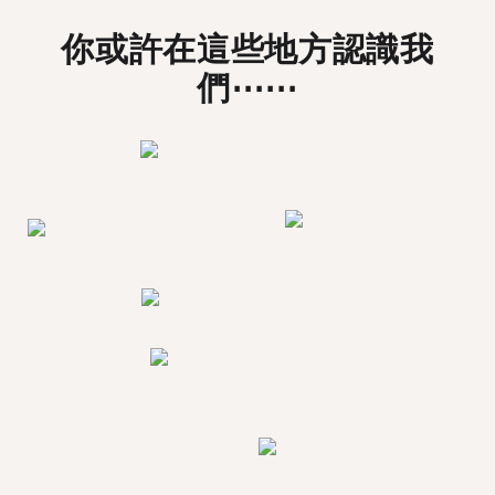
你或許在這些地方認識我
們⋯⋯