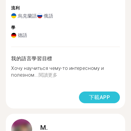
流利
烏克蘭語
俄語
學
德語
我的語言學習目標
Хочу научиться чему-то интересному и
полезном...
閱讀更多
下載APP
M.