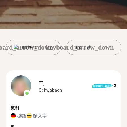
oard_arrow_down
keyboard_arrow_down
簡體中文
施瓦巴赫
T.
2
format_quote
Schwabach
流利
德語
顏文字