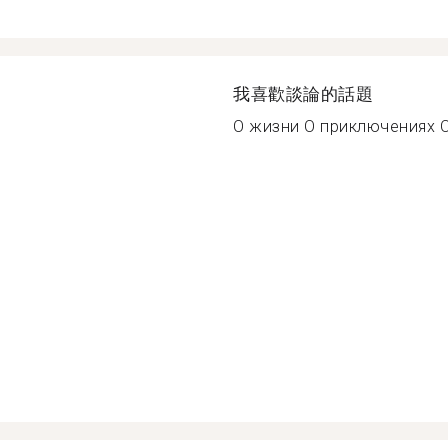
我喜歡談論的話題
О жизни О приключениях О 