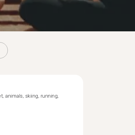
t, animals, skiing, running,