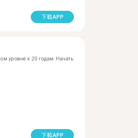
下載APP
ом уровне к 20 годам. Начать
下載APP