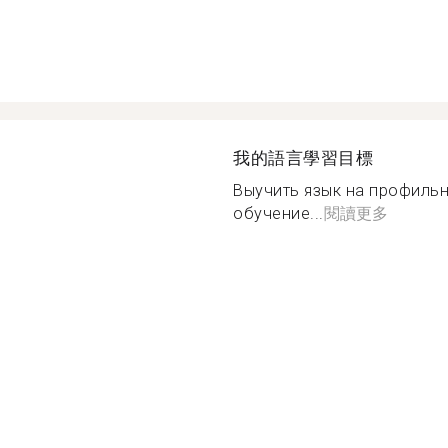
我的語言學習目標
Выучить язык на профильн
обучение...
閱讀更多