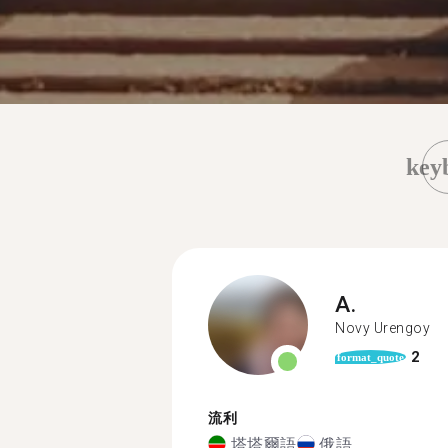
key
A.
Novy Urengoy
2
format_quote
流利
塔塔爾語
俄語