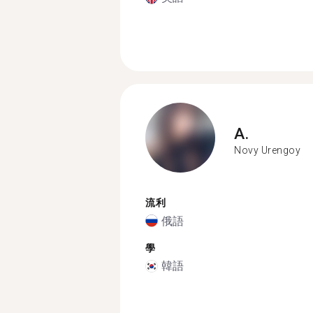
A.
Novy Urengoy
流利
俄語
學
韓語