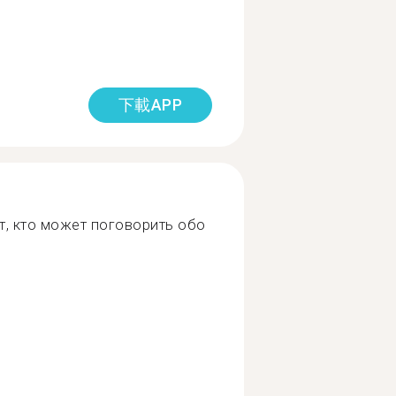
下載APP
т, кто может поговорить обо