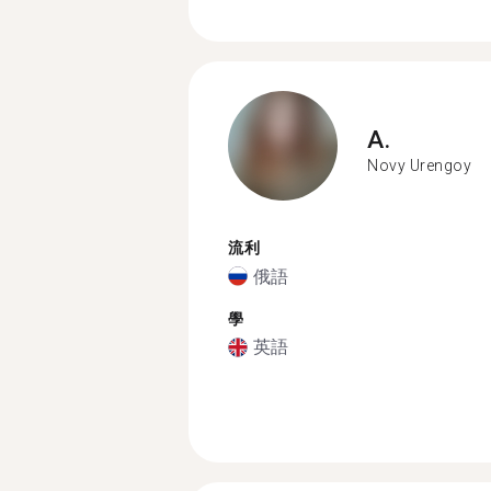
A.
Novy Urengoy
流利
俄語
學
英語