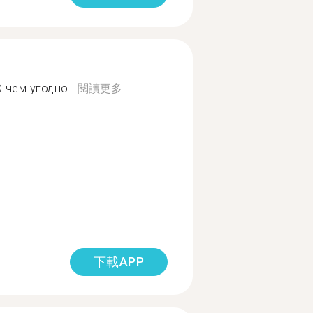
чем угодно...
閱讀更多
下載APP