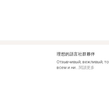
理想的語言社群夥伴
Отзывчивый, вежливый, то
всем и ни...
閱讀更多