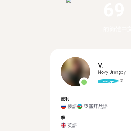
69
的簡體中
V.
Novy Urengoy
2
format_quote
流利
俄語
亞塞拜然語
學
英語