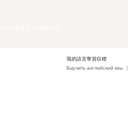
文母語者在在新烏連戈伊
我的語言學習目標
Выучить английский язы...