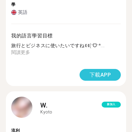
學
英語
我的語言學習目標
旅行とビジネスに使いたいですねꉂꉂ(ᵔᗜᵔ*...
閱讀更多
下載APP
W.
新加入
Kyoto
流利