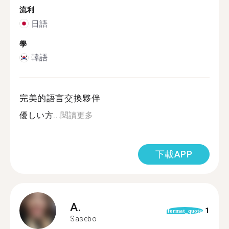
流利
日語
學
韓語
完美的語言交換夥伴
優しい方...
閱讀更多
下載APP
A.
1
format_quote
Sasebo