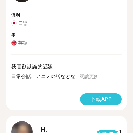
流利
日語
學
英語
我喜歡談論的話題
日常会話、アニメの話などな...
閱讀更多
下載APP
H.
1
format_quote