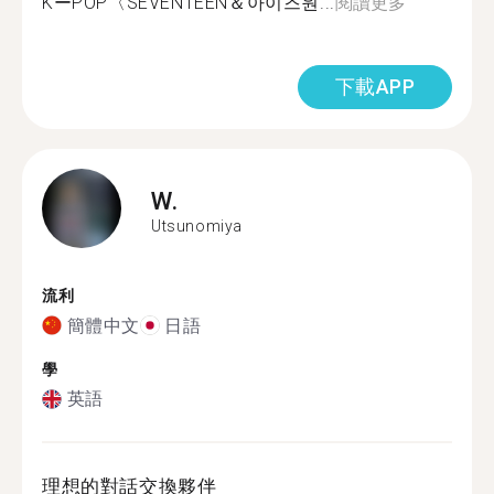
KーPOP〈SEVENTEEN＆아이즈원...
閱讀更多
下載APP
W.
Utsunomiya
流利
簡體中文
日語
學
英語
理想的對話交換夥伴